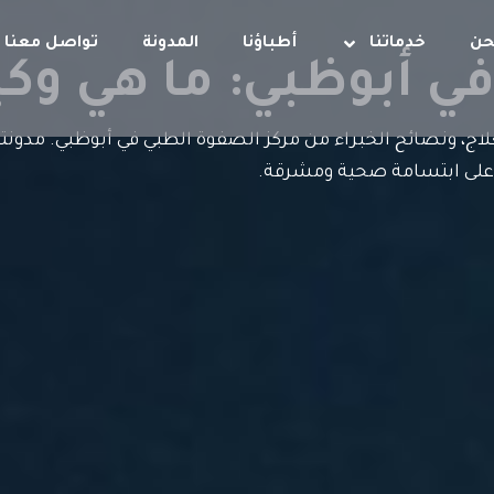
حن
خدماتنا
أطباؤنا
المدونة
تواصل معنا
في أبوظبي: ما هي و
ج، ونصائح الخبراء من مركز الصفوة الطبي في أبوظبي. مدونتن
على ابتسامة صحية ومشرقة.