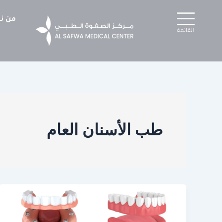
خطي
لى
من ن
لمحتوى
طب الأسنان العام