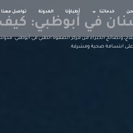
حن
خدماتنا
أطباؤنا
المدونة
تواصل معنا
ن في أبوظبي: كيف ي
ج، ونصائح الخبراء من مركز الصفوة الطبي في أبوظبي. مدونتن
على ابتسامة صحية ومشرقة.