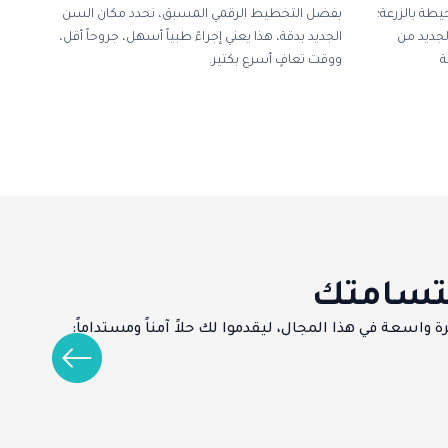
طة بالزرعة؛
بفضل التخطيط الرقمي المسبق، نحدد مكان السن
لجديد من
الجديد بدقة، هذا يعني إجراءً طبياً أسهل، جروحاً أقل،
ة
ووقت تعافٍ أسرع بكتير.
بتسامتك
اسعة في هذا المجال، ليقدموا لك حلاً آمناً ومستداماً: