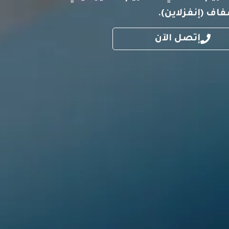
اف (إنفزلاين).
إتصل الآن