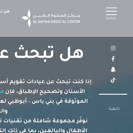
خطي
لى
من ن
لمحتوى
T
F
S
I
هل تبحث عن
n
n
a
i
c
a
k
s
p
e
t
t
b
o
a
c
g
o
h
k
o
a
r
t
a
k
إذا كنت تبحث عن عيادات تقويم أسنا
m
-
-
الأسنان وتصحيح الإطباق، فإن
مر
g
f
h
الموثوقة في بني ياس – أبوظبي 
o
s
تابعنا
والف
t
نوفّر مجموعة شاملة من تقنيات ت
الأطفال والبالغين، بما في ذلك ال