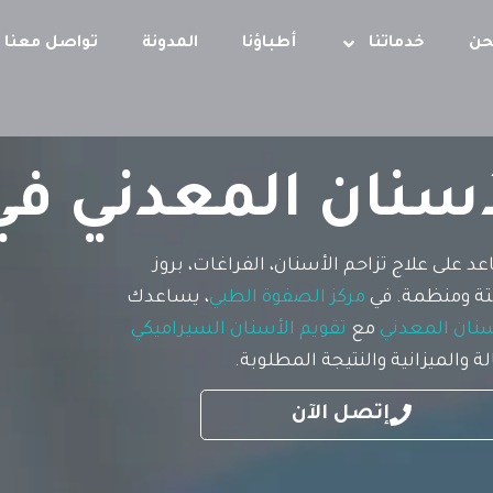
حن
خدماتنا
أطباؤنا
المدونة
تواصل معنا
أسنان المعدني في
 على علاج تزاحم الأسنان، الفراغات، بروز
تة ومنظمة. في
مركز الصفوة الطبي
، يساعدك
سنان المعدني
مع
تقويم الأسنان السيراميكي
والميزانية والنتيجة المطلوبة.
إتصل الآن